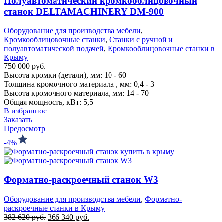
Полуавтоматический кромкооблицовочный
станок DELTAMACHINERY DM-900
Оборудование для производства мебели
,
Кромкооблицовочные станки
,
Станки с ручной и
полуавтоматической подачей
,
Кромкооблицовочные станки в
Крыму
750 000
руб.
Высота кромки (детали), мм: 10 - 60
Толщина кромочного материала , мм: 0,4 - 3
Высота кромочного материала, мм: 14 - 70
Общая мощность, кВт: 5,5
В избранное
Заказать
Предосмотр
-4%
Форматно-раскроечный станок W3
Оборудование для производства мебели
,
Форматно-
раскроечные станки в Крыму
Первоначальная
Текущая
382 620
руб.
366 340
руб.