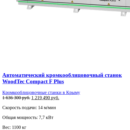
Автоматический кромкооблицовочный станок
WoodTec Compact F Plus
Кромкооблицовочные станки в Крыму
Первоначальная
Текущая
1 636 300
руб.
1 219 490
руб.
цена
цена:
Скорость подачи: 14 м/мин
составляла
1
1
219
Общая мощность: 7,7 кВт
636
490 руб..
300 руб..
Вес: 1100 кг