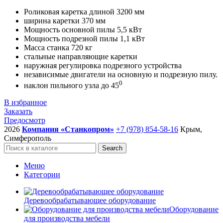
цена
цена:
Роликовая каретка длиной 3200 мм
составляла
366
ширина каретки 370 мм
382
340 руб..
Мощность основной пилы 5,5 кВт
620 руб..
Мощность подрезной пилы 1,1 кВт
Масса станка 720 кг
стальные направляющие каретки
наружная регулировка подрезного устройства
независимые двигатели на основную и подрезную пилу.
0
наклон пильного узла до 45
В избранное
Заказать
Предосмотр
2026
Компания «Станкопром»
+7 (978) 854-58-16
Крым,
Симферополь
Search
Меню
Категории
Деревообрабатывающее оборудование
Оборудование
для производства мебели