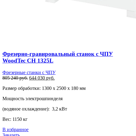
Фрезерно-гравировальный станок с ЧПУ
WoodTec CH 1325L
Фрезерные станки с ЧПУ
Первоначальная
Текущая
805 240
руб.
644 030
руб.
цена
цена:
Размер обработки: 1300 х 2500 х 180 мм
составляла
644
805
030 руб..
Мощность электрошпинделя
240 руб..
(водяное охлаждение): 3,2 кВт
Вес: 1150 кг
В избранное
Заказать