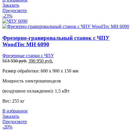
Заказать
Предосмотр
-23%
Фрезерно-гравировальный станок с ЧПУ
WoodTec MH 6090
Фрезерные станки с ЧПУ
Первоначальная
Текущая
513 550
руб.
396 950
руб.
цена
цена:
Размер обработки: 600 х 900 х 150 мм
составляла
396
513
950 руб..
Мощность электрошпинделя
550 руб..
(воздушное охлаждение): 1,5 кВт
Вес: 255 кг
В избранное
Заказать
Предосмотр
-20%