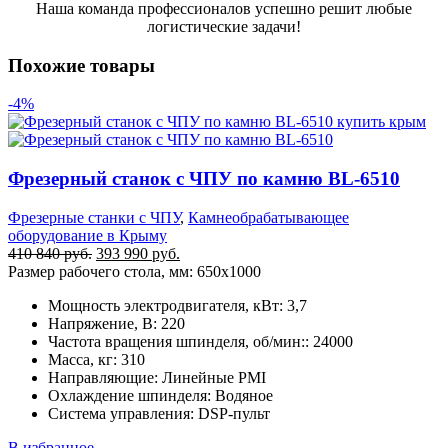
Наша команда профессионалов успешно решит любые
логистические задачи!
Похожие товары
-4%
Фрезерный станок с ЧПУ по камню BL-6510
Фрезерные станки с ЧПУ
,
Камнеобрабатывающее
оборудование в Крыму
Первоначальная
Текущая
410 840
руб.
393 990
руб.
цена
цена:
Размер рабочего стола, мм: 650х1000
составляла
393
Мощность электродвигателя, кВт: 3,7
410
990 руб..
Напряжение, В: 220
840 руб..
Частота вращения шпинделя, об/мин:: 24000
Масса, кг: 310
Направляющие: Линейные PMI
Охлаждение шпинделя: Водяное
Система управления: DSP-пульт
В избранное