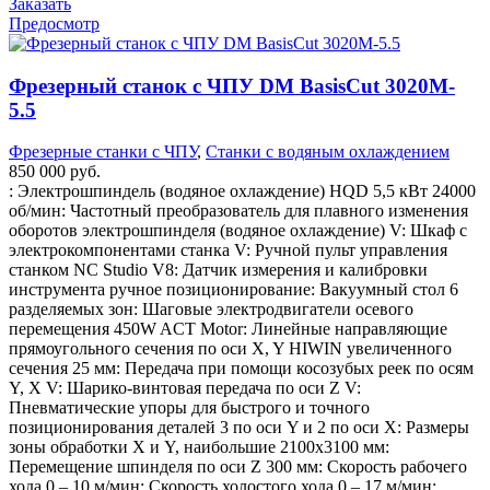
Заказать
Предосмотр
Фрезерный станок с ЧПУ DM BasisCut 3020M-
5.5
Фрезерные станки с ЧПУ
,
Станки с водяным охлаждением
850 000
руб.
⁠: Электрошпиндель (водяное охлаждение) HQD 5,5 кВт 24000
об/мин: Частотный преобразователь для плавного изменения
оборотов электрошпинделя (водяное охлаждение) V: Шкаф с
электрокомпонентами станка V: Ручной пульт управления
станком NC Studio V8: Датчик измерения и калибровки
инструмента ручное позиционирование: Вакуумный стол 6
разделяемых зон: Шаговые электродвигатели осевого
перемещения 450W ACT Motor: Линейные направляющие
прямоугольного сечения по оси X, Y HIWIN увеличенного
сечения 25 мм: Передача при помощи косозубых реек по осям
Y, X V: Шарико-винтовая передача по оси Z V:
Пневматические упоры для быстрого и точного
позиционирования деталей 3 по оси Y и 2 по оси X: Размеры
зоны обработки X и Y, наибольшие 2100х3100 мм:
Перемещение шпинделя по оси Z 300 мм: Скорость рабочего
хода 0 – 10 м/мин: Скорость холостого хода 0 – 17 м/мин: