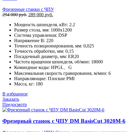
Фрезерные станки с ЧПУ
Первоначальная
Текущая
294 000
руб.
289 000
руб.
цена
цена:
Мощность шпинделя, кВт: 2.2
составляла
289
Размер стола, мм: 1000х1200
294
000 руб..
Система управления: DSP
000 руб..
Напряжение В: 220
Точность позиционирования, мм: 0,025
Точность обработки, мм: 0,15
Посадочный диаметр, мм: ER20
Частота вращения шпинделя, об/мин: 18000
Командные коды: HPGL、G
Максимальная скорость гравирования, м/мин: 6
Направляющие: Плоские PMI
Масса, кг: 180
В избранное
Заказать
Предосмотр
Фрезерный станок с ЧПУ DM BasisCut 3020M-6