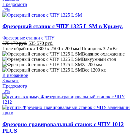
Предосмотр
-7%
Фрезерный станок с ЧПУ 1325 L SM в Крыму.
Фрезерные станки с ЧПУ
Первоначальная
Текущая
575 170
руб.
535 570
руб.
цена
цена:
Поле обработки 1300 х 2500 х 200 мм Шпиндель 3.2 кВт
составляла
535
Водяное охлаждение
575
570 руб..
Вакуумный стол
170 руб..
Z=200 мм
Вес 1200 кг.
В избранное
Заказать
Предосмотр
-2%
Фрезерно-гравировальный станок с ЧПУ 1012
PLUS