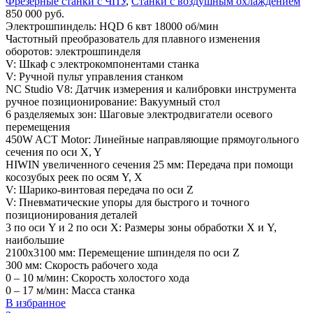
Фрезерные станки с ЧПУ
,
Станки с воздушным охлаждением
850 000
руб.
Электрошпиндель: HQD 6 квт 18000 об/мин
Частотный преобразователь для плавного изменения
оборотов: электрошпинделя
V: Шкаф с электрокомпонентами станка
V: Ручной пульт управления станком
NC Studio V8: Датчик измерения и калибровки инструмента
ручное позиционирование: Вакуумный стол
6 разделяемых зон: Шаговые электродвигатели осевого
перемещения
450W ACT Motor: Линейные направляющие прямоугольного
сечения по оси X, Y
HIWIN увеличенного сечения 25 мм: Передача при помощи
косозубых реек по осям Y, X
V: Шарико-винтовая передача по оси Z
V: Пневматические упоры для быстрого и точного
позиционирования деталей
3 по оси Y и 2 по оси X: Размеры зоны обработки X и Y,
наибольшие
2100х3100 мм: Перемещение шпинделя по оси Z
300 мм: Скорость рабочего хода
0 – 10 м/мин: Скорость холостого хода
0 – 17 м/мин: Масса станка
В избранное