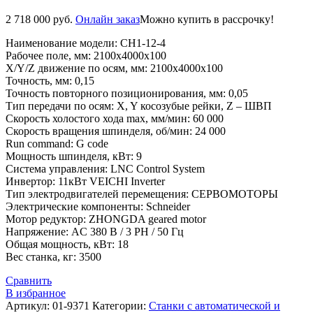
2 718 000
руб.
Онлайн заказ
Можно купить в рассрочку!
Наименование модели: CH1-12-4
Рабочее поле, мм: 2100х4000х100
X/Y/Z движение по осям, мм: 2100х4000х100
Точность, мм: 0,15
Точность повторного позиционирования, мм: 0,05
Тип передачи по осям: X, Y косозубые рейки, Z – ШВП
Скорость холостого хода max, мм/мин: 60 000
Скорость вращения шпинделя, об/мин: 24 000
Run command: G code
Мощность шпинделя, кВт: 9
Система управления: LNC Control System
Инвертор: 11кВт VEICHI Inverter
Тип электродвигателей перемещения: СЕРВОМОТОРЫ
Электрические компоненты: Schneider
Мотор редуктор: ZHONGDA geared motor
Напряжение: AC 380 В / 3 PH / 50 Гц
Общая мощность, кВт: 18
Вес станка, кг: 3500
Сравнить
В избранное
Артикул:
01-9371
Категории:
Станки с автоматической и